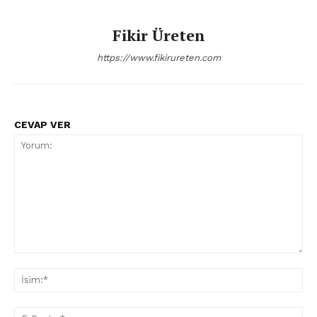
Fikir Üreten
https://www.fikirureten.com
CEVAP VER
Yorum:
İsi
E-