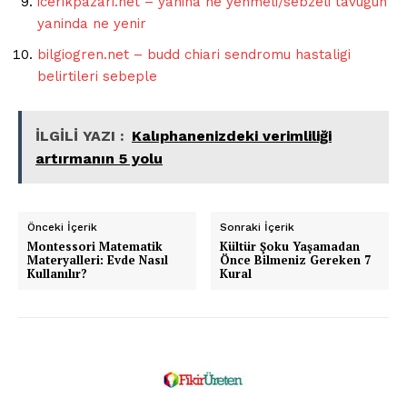
icerikpazari.net – yanina ne yenmeli/sebzeli tavugun
yaninda ne yenir
bilgiogren.net – budd chiari sendromu hastaligi
belirtileri sebeple
İLGİLİ YAZI :
Kalıphanenizdeki verimliliği
artırmanın 5 yolu
Önceki İçerik
Sonraki İçerik
Montessori Matematik
Kültür Şoku Yaşamadan
Materyalleri: Evde Nasıl
Önce Bilmeniz Gereken 7
Kullanılır?
Kural