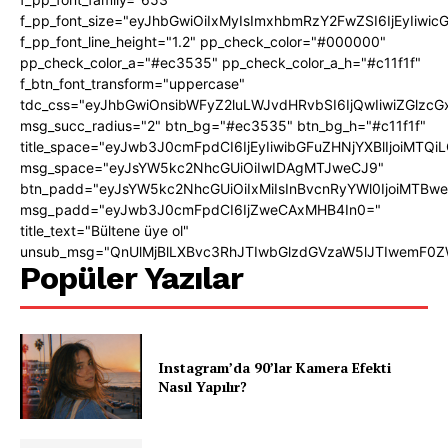
f_pp_font_size="eyJhbGwiOiIxMyIsImxhbmRzY2FwZSI6IjEyIiwi
f_pp_font_line_height="1.2" pp_check_color="#000000"
pp_check_color_a="#ec3535" pp_check_color_a_h="#c11f1f"
f_btn_font_transform="uppercase"
tdc_css="eyJhbGwiOnsibWFyZ2luLWJvdHRvbSI6IjQwIiwiZGlz
msg_succ_radius="2" btn_bg="#ec3535" btn_bg_h="#c11f1f"
title_space="eyJwb3J0cmFpdCI6IjEyIiwibGFuZHNjYXBlIjoiMTQi
msg_space="eyJsYW5kc2NhcGUiOiIwIDAgMTJweCJ9"
btn_padd="eyJsYW5kc2NhcGUiOiIxMiIsInBvcnRyYWl0IjoiMTBw
msg_padd="eyJwb3J0cmFpdCI6IjZweCAxMHB4In0="
title_text="Bültene üye ol"
unsub_msg="QnUlMjBlLXBvc3RhJTIwbGlzdGVzaW5lJTIwemF0
Popüler Yazılar
Instagram’da 90’lar Kamera Efekti
Nasıl Yapılır?