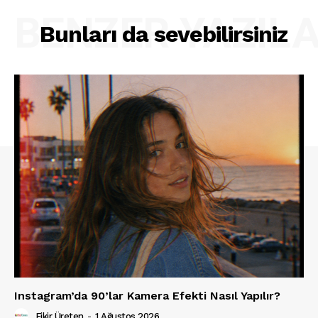
BENZER YAZIL
Bunları da sevebilirsiniz
Instagram’da 90’lar Kamera Efekti Nasıl Yapılır?
Fikir Üreten
-
1 Ağustos 2026