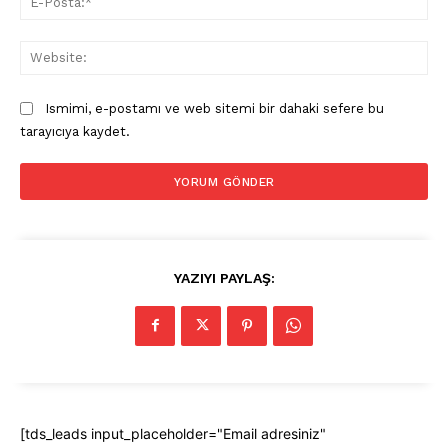
Pos
Web
Ismimi, e-postamı ve web sitemi bir dahaki sefere bu
tarayıcıya kaydet.
YAZIYI PAYLAŞ:
[tds_leads input_placeholder="Email adresiniz"