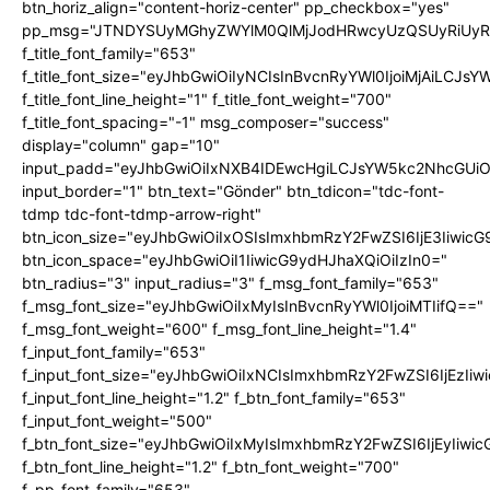
btn_horiz_align="content-horiz-center" pp_checkbox="yes"
pp_msg="JTNDYSUyMGhyZWYlM0QlMjJodHRwcyUzQSUyRiUyRnd
f_title_font_family="653"
f_title_font_size="eyJhbGwiOiIyNCIsInBvcnRyYWl0IjoiMjAiLCJs
f_title_font_line_height="1" f_title_font_weight="700"
f_title_font_spacing="-1" msg_composer="success"
display="column" gap="10"
input_padd="eyJhbGwiOiIxNXB4IDEwcHgiLCJsYW5kc2NhcGUiO
input_border="1" btn_text="Gönder" btn_tdicon="tdc-font-
tdmp tdc-font-tdmp-arrow-right"
btn_icon_size="eyJhbGwiOiIxOSIsImxhbmRzY2FwZSI6IjE3Iiwic
btn_icon_space="eyJhbGwiOiI1IiwicG9ydHJhaXQiOiIzIn0="
btn_radius="3" input_radius="3" f_msg_font_family="653"
f_msg_font_size="eyJhbGwiOiIxMyIsInBvcnRyYWl0IjoiMTIifQ=="
f_msg_font_weight="600" f_msg_font_line_height="1.4"
f_input_font_family="653"
f_input_font_size="eyJhbGwiOiIxNCIsImxhbmRzY2FwZSI6IjEzIi
f_input_font_line_height="1.2" f_btn_font_family="653"
f_input_font_weight="500"
f_btn_font_size="eyJhbGwiOiIxMyIsImxhbmRzY2FwZSI6IjEyIiwi
f_btn_font_line_height="1.2" f_btn_font_weight="700"
f_pp_font_family="653"