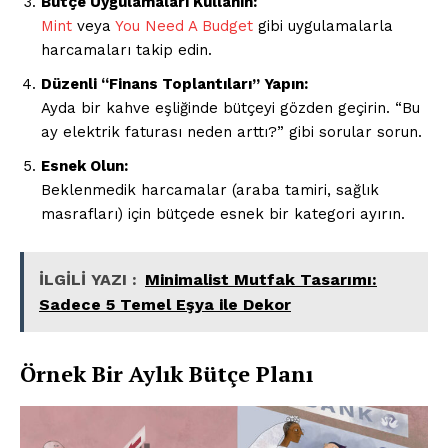
Bütçe Uygulamaları Kullanın:
Mint
veya
You Need A Budget
gibi uygulamalarla
harcamaları takip edin.
Düzenli “Finans Toplantıları” Yapın:
Ayda bir kahve eşliğinde bütçeyi gözden geçirin. “Bu
ay elektrik faturası neden arttı?” gibi sorular sorun.
Esnek Olun:
Beklenmedik harcamalar (araba tamiri, sağlık
masrafları) için bütçede esnek bir kategori ayırın.
İLGİLİ YAZI :
Minimalist Mutfak Tasarımı:
Sadece 5 Temel Eşya ile Dekor
Örnek Bir Aylık Bütçe Planı