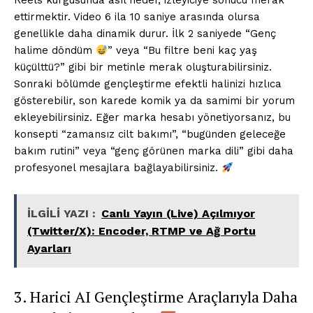
Reels kurgusunda asıl hedef, izleyiciye sonucu merak
ettirmektir. Video 6 ila 10 saniye arasında olursa
genellikle daha dinamik durur. İlk 2 saniyede “Genç
halime döndüm
” veya “Bu filtre beni kaç yaş
küçülttü?” gibi bir metinle merak oluşturabilirsiniz.
Sonraki bölümde gençleştirme efektli halinizi hızlıca
gösterebilir, son karede komik ya da samimi bir yorum
ekleyebilirsiniz. Eğer marka hesabı yönetiyorsanız, bu
konsepti “zamansız cilt bakımı”, “bugünden geleceğe
bakım rutini” veya “genç görünen marka dili” gibi daha
profesyonel mesajlara bağlayabilirsiniz.
İLGİLİ YAZI :
Canlı Yayın (Live) Açılmıyor
(Twitter/X): Encoder, RTMP ve Ağ Portu
Ayarları
3. Harici AI Gençleştirme Araçlarıyla Daha