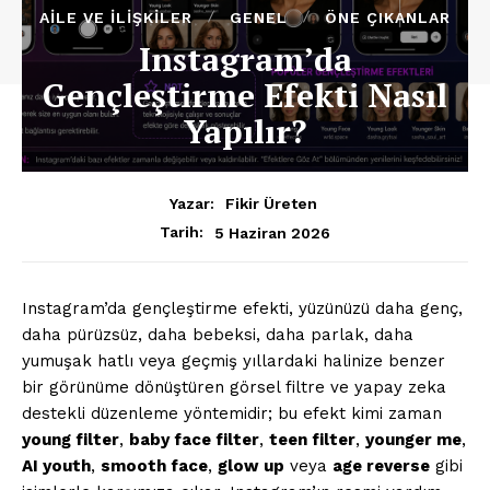
AILE VE İLIŞKILER
GENEL
ÖNE ÇIKANLAR
Instagram’da
Gençleştirme Efekti Nasıl
Yapılır?
Yazar:
Fikir Üreten
5 Haziran 2026
Tarih:
Instagram’da gençleştirme efekti, yüzünüzü daha genç,
daha pürüzsüz, daha bebeksi, daha parlak, daha
yumuşak hatlı veya geçmiş yıllardaki halinize benzer
bir görünüme dönüştüren görsel filtre ve yapay zeka
destekli düzenleme yöntemidir; bu efekt kimi zaman
young filter
,
baby face filter
,
teen filter
,
younger me
,
AI youth
,
smooth face
,
glow up
veya
age reverse
gibi