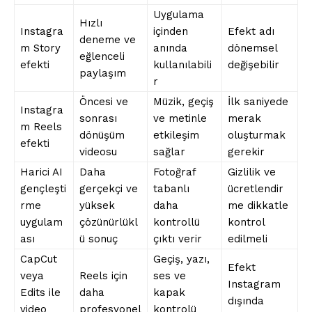
Uygulama
Hızlı
Instagra
içinden
Efekt adı
deneme ve
m Story
anında
dönemsel
eğlenceli
efekti
kullanılabili
değişebilir
paylaşım
r
Öncesi ve
Müzik, geçiş
İlk saniyede
Instagra
sonrası
ve metinle
merak
m Reels
dönüşüm
etkileşim
oluşturmak
efekti
videosu
sağlar
gerekir
Harici AI
Daha
Fotoğraf
Gizlilik ve
gençleşti
gerçekçi ve
tabanlı
ücretlendir
rme
yüksek
daha
me dikkatle
uygulam
çözünürlükl
kontrollü
kontrol
ası
ü sonuç
çıktı verir
edilmeli
CapCut
Geçiş, yazı,
Efekt
veya
Reels için
ses ve
Instagram
Edits ile
daha
kapak
dışında
video
profesyonel
kontrolü