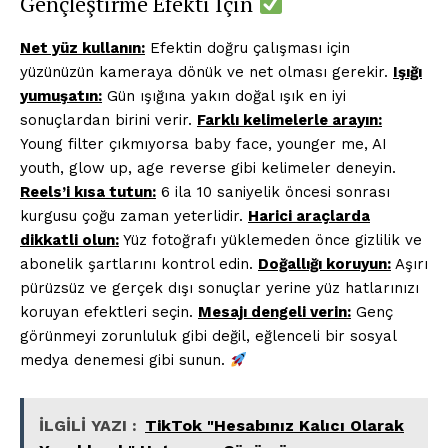
Gençleştirme Efekti İçin
Net yüz kullanın:
Efektin doğru çalışması için
yüzünüzün kameraya dönük ve net olması gerekir.
Işığı
yumuşatın:
Gün ışığına yakın doğal ışık en iyi
sonuçlardan birini verir.
Farklı kelimelerle arayın:
Young filter çıkmıyorsa baby face, younger me, AI
youth, glow up, age reverse gibi kelimeler deneyin.
Reels’i kısa tutun:
6 ila 10 saniyelik öncesi sonrası
kurgusu çoğu zaman yeterlidir.
Harici araçlarda
dikkatli olun:
Yüz fotoğrafı yüklemeden önce gizlilik ve
abonelik şartlarını kontrol edin.
Doğallığı koruyun:
Aşırı
pürüzsüz ve gerçek dışı sonuçlar yerine yüz hatlarınızı
koruyan efektleri seçin.
Mesajı dengeli verin:
Genç
görünmeyi zorunluluk gibi değil, eğlenceli bir sosyal
medya denemesi gibi sunun.
İLGİLİ YAZI :
TikTok "Hesabınız Kalıcı Olarak