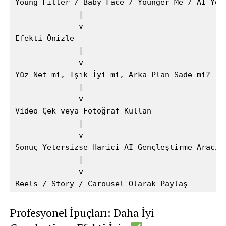
Young Filter / Baby Face / Younger Me / AI Yout
              |

              v

Efekti Önizle

              |

              v

Yüz Net mi, Işık İyi mi, Arka Plan Sade mi?

              |

              v

Video Çek veya Fotoğraf Kullan

              |

              v

Sonuç Yetersizse Harici AI Gençleştirme Aracı K
              |

              v

Profesyonel İpuçları: Daha İyi