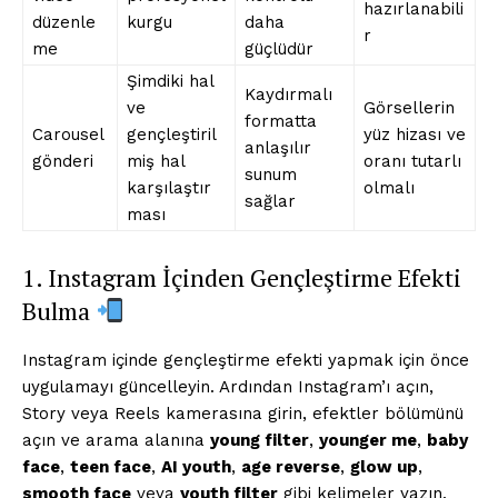
hazırlanabili
düzenle
kurgu
daha
r
me
güçlüdür
Şimdiki hal
Kaydırmalı
ve
Görsellerin
formatta
Carousel
gençleştiril
yüz hizası ve
anlaşılır
gönderi
miş hal
oranı tutarlı
sunum
karşılaştır
olmalı
sağlar
ması
1. Instagram İçinden Gençleştirme Efekti
Bulma
Instagram içinde gençleştirme efekti yapmak için önce
uygulamayı güncelleyin. Ardından Instagram’ı açın,
Story veya Reels kamerasına girin, efektler bölümünü
açın ve arama alanına
young filter
,
younger me
,
baby
face
,
teen face
,
AI youth
,
age reverse
,
glow up
,
smooth face
veya
youth filter
gibi kelimeler yazın.