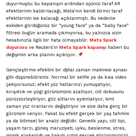
duyurmuştu; bu kapanışın ardından üçüncü taraf AR
efektlerinin kaldırılacağı, Meta’nın kendi birinci taraf
efektlerinin ise kalacağı açıklanmıştı. Bu nedenle
eskiden gördüğünüz bir “young face” ya da “baby face”
filtresi bugün aramada çıkmıyorsa, bu yalnızca sizin
hesabınızla ilgili bir hata olmayabilir.
Meta Spark
duyurusu
ve Reuters’ın
Meta Spark kapanışı
haberi bu
değişimin arka planını açıklıyor.
Gençleştirme efektini bir dijital zaman makinesi aynası
gibi düşünebilirsiniz. Normal bir selfie ya da kısa video
çekiyorsunuz; efekt yüz hatlarınızı yumuşatıyor,
kırışıklık ve çizgi görünümünü azaltıyor, cilt dokusunu
pürüzsüzleştiriyor, göz altlarını aydınlatıyor, kimi
zaman yüz oranlarını değiştiriyor ve size daha genç bir
görünüm veriyor. Fakat bu efekt gerçek bir yaş tahmini
ya da bilimsel bir analiz değildir. Genetik yapı, cilt tipi,
yaşam tarzı, güneş maruziyeti, uyku, beslenme, stres,
mimik alışkanlığı ve bakım rutini gerçek görünümünüzü