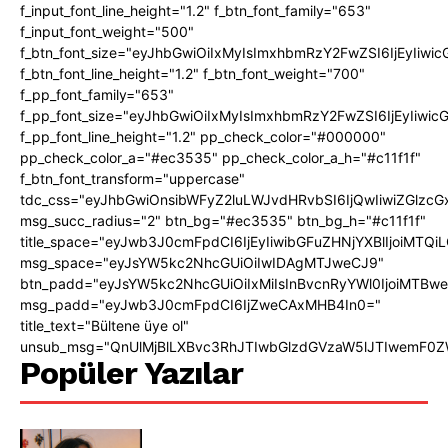
f_input_font_line_height="1.2" f_btn_font_family="653"
f_input_font_weight="500"
f_btn_font_size="eyJhbGwiOiIxMyIsImxhbmRzY2FwZSI6IjEyIiwi
f_btn_font_line_height="1.2" f_btn_font_weight="700"
f_pp_font_family="653"
f_pp_font_size="eyJhbGwiOiIxMyIsImxhbmRzY2FwZSI6IjEyIiwi
f_pp_font_line_height="1.2" pp_check_color="#000000"
pp_check_color_a="#ec3535" pp_check_color_a_h="#c11f1f"
f_btn_font_transform="uppercase"
tdc_css="eyJhbGwiOnsibWFyZ2luLWJvdHRvbSI6IjQwIiwiZGlz
msg_succ_radius="2" btn_bg="#ec3535" btn_bg_h="#c11f1f"
title_space="eyJwb3J0cmFpdCI6IjEyIiwibGFuZHNjYXBlIjoiMTQi
msg_space="eyJsYW5kc2NhcGUiOiIwIDAgMTJweCJ9"
btn_padd="eyJsYW5kc2NhcGUiOiIxMiIsInBvcnRyYWl0IjoiMTBw
msg_padd="eyJwb3J0cmFpdCI6IjZweCAxMHB4In0="
title_text="Bültene üye ol"
unsub_msg="QnUlMjBlLXBvc3RhJTIwbGlzdGVzaW5lJTIwemF0
Popüler Yazılar