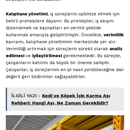
Kalıphane yönetimi
, iş süreçlerini optimize etmek için
belirli prensiplere dayanır. Bu prensipler, iş akışını
düzenlemek ve kaynakları en verimli şekilde
kullanmak amacıyla geliştirilmiştir. Öncelikle,
verimlilik
kavramı, kalıphane yönetiminin merkezinde yer alır.
Verimliliği artırmak için süreçlerin sürekli olarak
analiz
edilmesi
ve
iyileştirilmesi
gerekmektedir. Bu süreçte,
çalışanların katılımı da büyük bir öneme sahiptir.
Çalışanlar, iş süreçlerinin en iyi nasıl yürütüleceğine dair
değerli geri bildirimler sağlayabilirler.
İLGİLİ YAZI :
Kedi ve Köpek İçin Karma Aşı
Rehberi: Hangi Aşı, Ne Zaman Gereklidir?