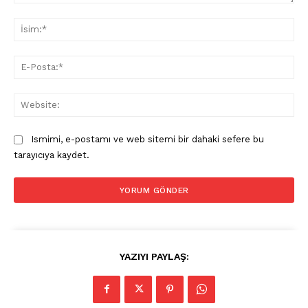
Yorum:
İsi
E-
Pos
Web
Ismimi, e-postamı ve web sitemi bir dahaki sefere bu
tarayıcıya kaydet.
YAZIYI PAYLAŞ: