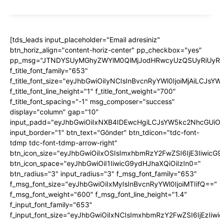
[tds_leads input_placeholder="Email adresiniz"
btn_horiz_align="content-horiz-center" pp_checkbox="yes"
pp_msg="JTNDYSUyMGhyZWYlM0QlMjJodHRwcyUzQSUyRiUyRnd
f_title_font_family="653"
f_title_font_size="eyJhbGwiOiIyNCIsInBvcnRyYWl0IjoiMjAiLCJs
f_title_font_line_height="1" f_title_font_weight="700"
f_title_font_spacing="-1" msg_composer="success"
display="column" gap="10"
input_padd="eyJhbGwiOiIxNXB4IDEwcHgiLCJsYW5kc2NhcGUiO
input_border="1" btn_text="Gönder" btn_tdicon="tdc-font-
tdmp tdc-font-tdmp-arrow-right"
btn_icon_size="eyJhbGwiOiIxOSIsImxhbmRzY2FwZSI6IjE3Iiwic
btn_icon_space="eyJhbGwiOiI1IiwicG9ydHJhaXQiOiIzIn0="
btn_radius="3" input_radius="3" f_msg_font_family="653"
f_msg_font_size="eyJhbGwiOiIxMyIsInBvcnRyYWl0IjoiMTIifQ=="
f_msg_font_weight="600" f_msg_font_line_height="1.4"
f_input_font_family="653"
f_input_font_size="eyJhbGwiOiIxNCIsImxhbmRzY2FwZSI6IjEzIi