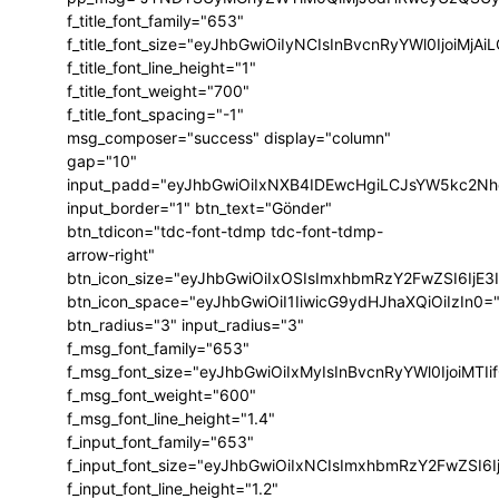
f_title_font_family="653"
f_title_font_size="eyJhbGwiOiIyNCIsInBvcnRyYWl0IjoiMj
f_title_font_line_height="1"
f_title_font_weight="700"
f_title_font_spacing="-1"
msg_composer="success" display="column"
gap="10"
input_padd="eyJhbGwiOiIxNXB4IDEwcHgiLCJsYW5kc2Nh
input_border="1" btn_text="Gönder"
btn_tdicon="tdc-font-tdmp tdc-font-tdmp-
arrow-right"
btn_icon_size="eyJhbGwiOiIxOSIsImxhbmRzY2FwZSI6IjE3
btn_icon_space="eyJhbGwiOiI1IiwicG9ydHJhaXQiOiIzIn0=
btn_radius="3" input_radius="3"
f_msg_font_family="653"
f_msg_font_size="eyJhbGwiOiIxMyIsInBvcnRyYWl0IjoiMTIi
f_msg_font_weight="600"
f_msg_font_line_height="1.4"
f_input_font_family="653"
f_input_font_size="eyJhbGwiOiIxNCIsImxhbmRzY2FwZSI6I
f_input_font_line_height="1.2"