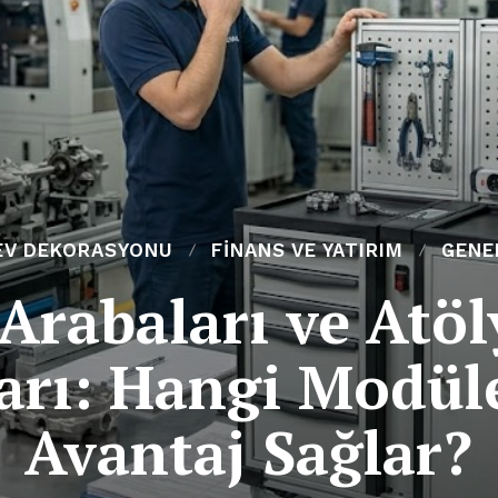
EV DEKORASYONU
FINANS VE YATIRIM
GENE
Arabaları ve Atöl
rı: Hangi Modül
Avantaj Sağlar?