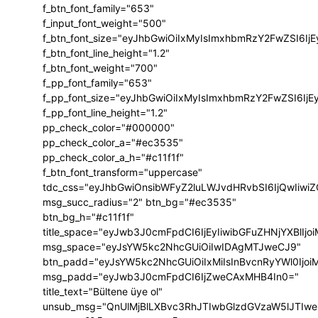
f_btn_font_family="653"
f_input_font_weight="500"
f_btn_font_size="eyJhbGwiOiIxMyIsImxhbmRzY2FwZSI6Ij
f_btn_font_line_height="1.2"
f_btn_font_weight="700"
f_pp_font_family="653"
f_pp_font_size="eyJhbGwiOiIxMyIsImxhbmRzY2FwZSI6IjE
f_pp_font_line_height="1.2"
pp_check_color="#000000"
pp_check_color_a="#ec3535"
pp_check_color_a_h="#c11f1f"
f_btn_font_transform="uppercase"
tdc_css="eyJhbGwiOnsibWFyZ2luLWJvdHRvbSI6IjQwIiw
msg_succ_radius="2" btn_bg="#ec3535"
btn_bg_h="#c11f1f"
title_space="eyJwb3J0cmFpdCI6IjEyIiwibGFuZHNjYXBlIj
msg_space="eyJsYW5kc2NhcGUiOiIwIDAgMTJweCJ9"
btn_padd="eyJsYW5kc2NhcGUiOiIxMiIsInBvcnRyYWl0Ijo
msg_padd="eyJwb3J0cmFpdCI6IjZweCAxMHB4In0="
title_text="Bültene üye ol"
unsub_msg="QnUlMjBlLXBvc3RhJTIwbGlzdGVzaW5lJTI