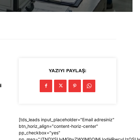
YAZIYI PAYLAŞ:
i
[tds_leads input_placeholder="Email adresiniz"
btn_horiz_align="content-horiz-center"
pp_checkbox="yes"
pp_msg="JTNDYSUyMGhyZWYlM0QlMjJodHRwcyUzQSUyRi