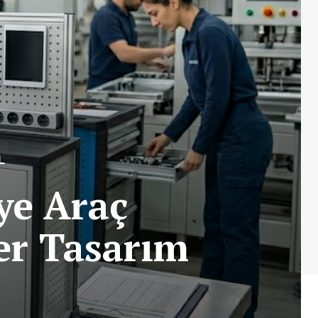
L
ye Araç
er Tasarım