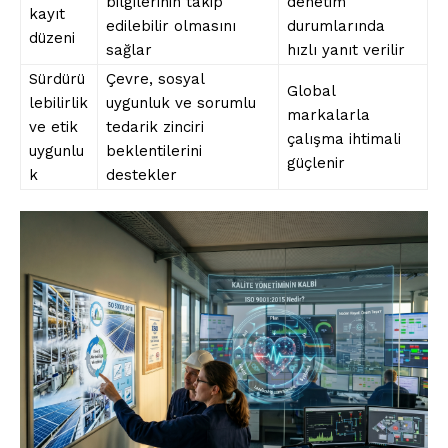
bilgilerinin takip
denetim
kayıt
edilebilir olmasını
durumlarında
düzeni
sağlar
hızlı yanıt verilir
Sürdürü
Çevre, sosyal
Global
lebilirlik
uygunluk ve sorumlu
markalarla
ve etik
tedarik zinciri
çalışma ihtimali
uygunlu
beklentilerini
güçlenir
k
destekler