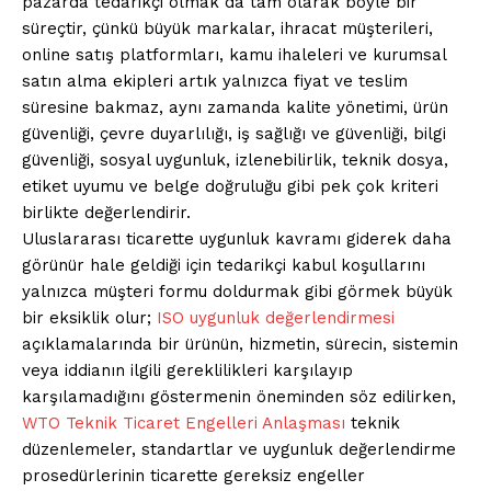
pazarda tedarikçi olmak da tam olarak böyle bir
süreçtir, çünkü büyük markalar, ihracat müşterileri,
online satış platformları, kamu ihaleleri ve kurumsal
satın alma ekipleri artık yalnızca fiyat ve teslim
süresine bakmaz, aynı zamanda kalite yönetimi, ürün
güvenliği, çevre duyarlılığı, iş sağlığı ve güvenliği, bilgi
güvenliği, sosyal uygunluk, izlenebilirlik, teknik dosya,
etiket uyumu ve belge doğruluğu gibi pek çok kriteri
birlikte değerlendirir.
Uluslararası ticarette uygunluk kavramı giderek daha
görünür hale geldiği için tedarikçi kabul koşullarını
yalnızca müşteri formu doldurmak gibi görmek büyük
bir eksiklik olur;
ISO uygunluk değerlendirmesi
açıklamalarında bir ürünün, hizmetin, sürecin, sistemin
veya iddianın ilgili gereklilikleri karşılayıp
karşılamadığını göstermenin öneminden söz edilirken,
WTO Teknik Ticaret Engelleri Anlaşması
teknik
düzenlemeler, standartlar ve uygunluk değerlendirme
prosedürlerinin ticarette gereksiz engeller