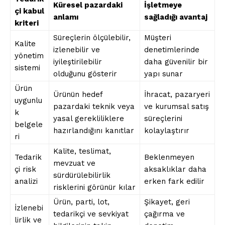
Küresel pazardaki
İşletmeye
çi kabul
anlamı
sağladığı avantaj
kriteri
Süreçlerin ölçülebilir,
Müşteri
Kalite
izlenebilir ve
denetimlerinde
yönetim
iyileştirilebilir
daha güvenilir bir
sistemi
olduğunu gösterir
yapı sunar
Ürün
Ürünün hedef
İhracat, pazaryeri
uygunlu
pazardaki teknik veya
ve kurumsal satış
k
yasal gerekliliklere
süreçlerini
belgele
hazırlandığını kanıtlar
kolaylaştırır
ri
Kalite, teslimat,
Tedarik
Beklenmeyen
mevzuat ve
çi risk
aksaklıklar daha
sürdürülebilirlik
analizi
erken fark edilir
risklerini görünür kılar
Ürün, parti, lot,
Şikayet, geri
İzlenebi
tedarikçi ve sevkiyat
çağırma ve
lirlik ve