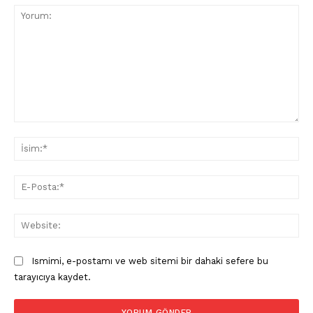
Yorum:
İsi
E-
Pos
Web
Ismimi, e-postamı ve web sitemi bir dahaki sefere bu
tarayıcıya kaydet.