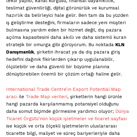
teklif yapısı, kanal kurgusu, finansal dayanıklılık,
teslimat güvenilirliği, dijital görünürlük ve kurumsal
hazırlık da belirleyici hale gelir. Ben tam da bu yüzden
iş geliştirme desteğini, firmaların sadece yeni müşteri
bulmasına yardım eden bir hizmet değil, dış pazara
açılma kapasitesini daha akıllı ve daha sistemli kuran
stratejik bir omurga gibi görüyorum. Bu noktada
KLN
Danışmanlık
, şirketin ihracat ya da dış pazara giriş
hedefini dağınık fikirlerden çıkarıp uygulanabilir,
ölçülebilir ve daha güvenli bir büyüme planına
dönüştürebilen önemli bir çözüm ortağı haline gelir.
International Trade Centre’ın Export Potential Map
aracı
ile
Trade Map verileri
, şirketlerin hangi ürünle
hangi pazarda karşılanmamış potansiyel olduğunu
daha somut biçimde görmesine yardımcı oluyor;
Dünya
Ticaret Örgütü’nün küçük işletmeler ve ticaret sayfası
ise küçük ve orta ölçekli işletmelerin uluslararası
ticarette bilgi, maliyet ve süreç bariyerleriyle daha