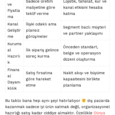
Sadece üretim
Lojistik, tahsilat, kur ve
ve
maliyetine göre
kanal etkisini hesaba
Fiyatla
teklif verme
katma
ma
Kanal
İlişki odaklı ama
Segment bazlı müşteri
Geliştir
plansız
ve partner yaklaşımı
me
görüşmeler
Kurums
Önceden standart,
al
İlk sipariş gelince
belge ve operasyon
Hazırlı
süreç kurma
düzeni oluşturma
k
Finans
Satış fırsatına
Nakit akışı ve büyüme
al
göre hareket
kapasitesini birlikte
Dayanı
etme
planlama
klılık
Bu tablo bana hep aynı şeyi hatırlatıyor
dış pazarda
kazanmak sadece iyi ürün satmak değil, organizasyonel
hazırlığı satış kadar ciddiye almaktır. Özellikle
Dünya