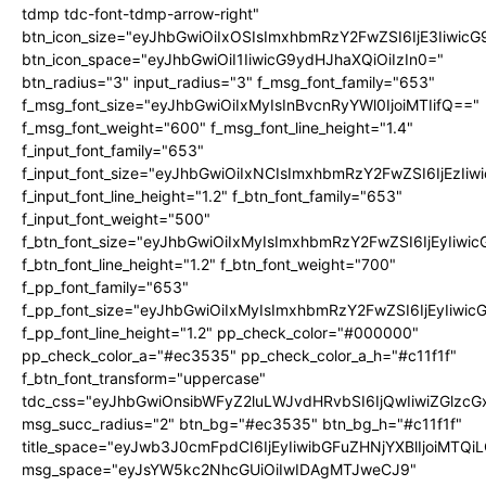
tdmp tdc-font-tdmp-arrow-right"
btn_icon_size="eyJhbGwiOiIxOSIsImxhbmRzY2FwZSI6IjE3Iiwic
btn_icon_space="eyJhbGwiOiI1IiwicG9ydHJhaXQiOiIzIn0="
btn_radius="3" input_radius="3" f_msg_font_family="653"
f_msg_font_size="eyJhbGwiOiIxMyIsInBvcnRyYWl0IjoiMTIifQ=="
f_msg_font_weight="600" f_msg_font_line_height="1.4"
f_input_font_family="653"
f_input_font_size="eyJhbGwiOiIxNCIsImxhbmRzY2FwZSI6IjEzIi
f_input_font_line_height="1.2" f_btn_font_family="653"
f_input_font_weight="500"
f_btn_font_size="eyJhbGwiOiIxMyIsImxhbmRzY2FwZSI6IjEyIiwi
f_btn_font_line_height="1.2" f_btn_font_weight="700"
f_pp_font_family="653"
f_pp_font_size="eyJhbGwiOiIxMyIsImxhbmRzY2FwZSI6IjEyIiwi
f_pp_font_line_height="1.2" pp_check_color="#000000"
pp_check_color_a="#ec3535" pp_check_color_a_h="#c11f1f"
f_btn_font_transform="uppercase"
tdc_css="eyJhbGwiOnsibWFyZ2luLWJvdHRvbSI6IjQwIiwiZGlz
msg_succ_radius="2" btn_bg="#ec3535" btn_bg_h="#c11f1f"
title_space="eyJwb3J0cmFpdCI6IjEyIiwibGFuZHNjYXBlIjoiMTQi
msg_space="eyJsYW5kc2NhcGUiOiIwIDAgMTJweCJ9"