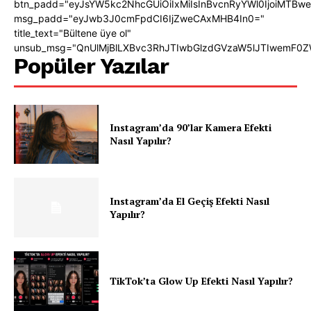
btn_padd="eyJsYW5kc2NhcGUiOiIxMiIsInBvcnRyYWl0IjoiMTBw
msg_padd="eyJwb3J0cmFpdCI6IjZweCAxMHB4In0="
title_text="Bültene üye ol"
unsub_msg="QnUlMjBlLXBvc3RhJTIwbGlzdGVzaW5lJTIwemF0
Popüler Yazılar
Instagram’da 90’lar Kamera Efekti
Nasıl Yapılır?
Instagram’da El Geçiş Efekti Nasıl
Yapılır?
TikTok’ta Glow Up Efekti Nasıl Yapılır?