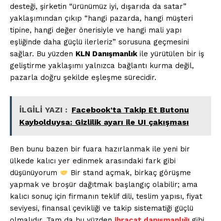
desteği, şirketin “ürünümüz iyi, dışarıda da satar”
yaklaşımından çıkıp “hangi pazarda, hangi müşteri
tipine, hangi değer önerisiyle ve hangi mali yapı
eşliğinde daha güçlü ilerleriz” sorusuna geçmesini
sağlar. Bu yüzden
KLN Danışmanlık
ile yürütülen bir iş
geliştirme yaklaşımı yalnızca bağlantı kurma değil,
pazarla doğru şekilde eşleşme sürecidir.
İLGİLİ YAZI :
Facebook'ta Takip Et Butonu
Kaybolduysa: Gizlilik ayarı ile UI çakışması
Ben bunu bazen bir fuara hazırlanmak ile yeni bir
ülkede kalıcı yer edinmek arasındaki fark gibi
düşünüyorum
Bir stand açmak, birkaç görüşme
yapmak ve broşür dağıtmak başlangıç olabilir; ama
kalıcı sonuç için firmanın teklif dili, teslim yapısı, fiyat
seviyesi, finansal çevikliği ve takip sistematiği güçlü
olmalıdır. Tam da bu yüzden
ihracat danışmanlığı
gibi