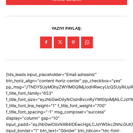
YAZIYI PAYLAŞ:
[tds_leads input_placeholder="Email adresiniz"
btn_horiz_align="content-horiz-center" pp_checkbox="yes"
pp_msg="JTNDYSUyMGhyZWYlM0QlMjJodHRwcyUzQSUyRiUyRnd
f_title_font_family="653"
f_title_font_size="eyJhbGwiOiIyNCIsInBvcnRyYWl0IjoiMjAiLCJs
f_title_font_line_height="1" f_title_font_weight="700"
f_title_font_spacing="-1" msg_composer="success"
display="column" gap="10"
input_padd="eyJhbGwiOiIxNXB4IDEwcHgiLCJsYW5kc2NhcGUiO
input_border="1" btn_text="Gönder" btn_tdicon="tdc-font-